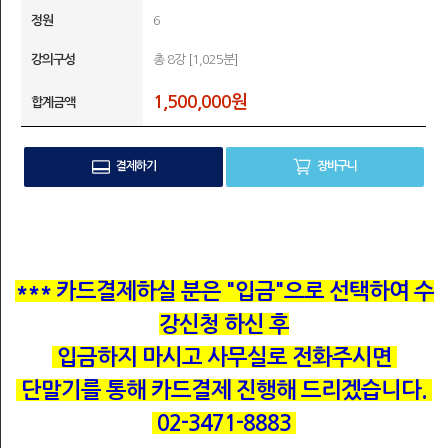
정원
6
강의구성
총 8강 [1,025분]
1,500,000원
합계금액
결제하기
장바구니
*** 카드결제하실 분은
"입금"으로 선택하여 수
강신청 하신 후
입금하지 마시고 사무실로 전화주시면
단말기를 통해 카드결제 진행해 드리겠습니다.
02-3471-8883