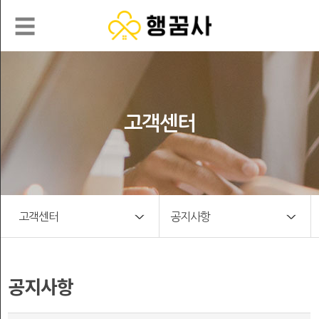
☰
로
그
고객센터
인
회
행
원
꿈
가
입
사
강
의
일
고객센터
공지사항
수
정
강
표
신
고
청
공지사항
객
센
나
터