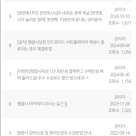
관리자
[정변호사TV] 정변호사님의 새로운 경매 채널 [정변호
9
2024-10-10
사의 놀라운 경매] 첫번째, 10초만에 끝내는 권리분석
조회수 : 1,677
관리자
[공지] 행꿈사닷컴 안드로이드 비트플레이어 재생시 종
8
2024-09-04
료되는 경우 해결방법
조회수 : 1,056
관리자
[이벤트]행꿈사옥션 1년 30만원 결제하고 수백만원 혜
7
2024-06-30
택 돌려드립니다! 수강료도 할인 받으세요~!
조회수 : 1,156
관리자
6
행꿈사 아카데미 오시는 길
2023-11-28
조회수 : 1,022
관리자
5
행꿈사 강의신청 및 온라인강의 수강방법 안내
2022-09-14