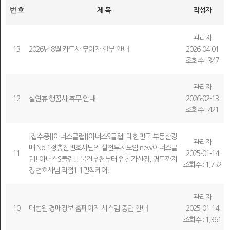
의
번 호
제 목
작성자
강
마
의
이
관리자
실
페
13
2026년 8월 카드사 무이자 할부 안내
2026-04-01
이
조회수 : 347
지
관리자
12
설연휴 행꿈사 휴무 안내
2026-02-13
조회수 : 421
[접수중][아너스클럽][아너스S클럽] 대한민국 부동산경
관리자
매 No.1정충진변호사님의 실전투자모임 new아너스클
11
2025-01-14
럽! 아너스S클럽!! 물건추천부터 입찰가산정, 명도까지
조회수 : 1,752
정변호사님 직접1-1밀착케어!
관리자
10
대법원 경매정보 홈페이지 시스템 중단 안내
2025-01-14
조회수 : 1,361